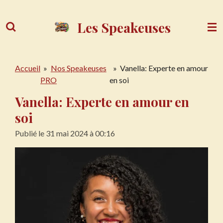
Passer
au
Les Speakeuses
contenu
principal
Accueil
»
Nos Speakeuses
»
Vanella: Experte en amour
PRO
en soi
Vanella: Experte en amour en
soi
Publié le 31 mai 2024 à 00:16