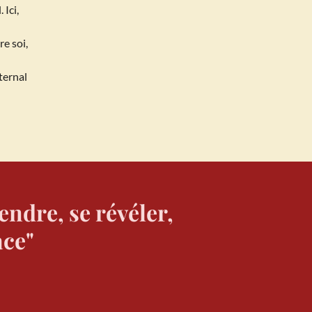
 Ici,
re soi,
ternal
ndre, se révéler,
ace"