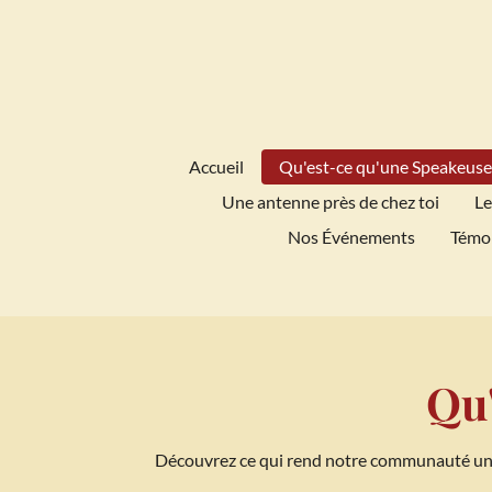
Passer
au
contenu
principal
Accueil
Qu'est-ce qu'une Speakeuse
Une antenne près de chez toi
Le
Nos Événements
Témo
Qu'
Découvrez ce qui rend notre communauté uniq