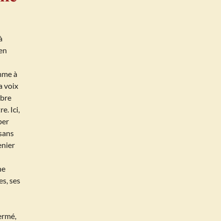
à
 en
mme à
a voix
ibre
e. Ici,
per
 sans
enier
ne
es, ses
ermé,