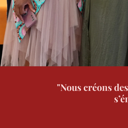
"Nous créons des
s’é