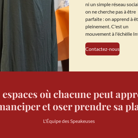
ni un simple réseau social.
on ne cherche pas à être
parfaite : on apprend à êt
pleinement. C'est un
mouvement à l'échèlle In
Contactez-nous
 espaces où chacune peut appre
manciper et oser prendre sa pl
L'Équipe des Speakeuses